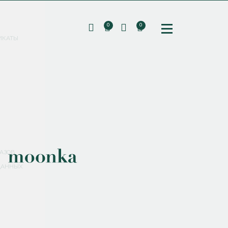
0
0
ИКАТЫ
ПОДПИШИТЕСЬ НА РАССЫЛКУ И ПОЛУЧИТЕ
СКИДКУ 10%
НА ПЕРВЫЙ ЗАКАЗ
СМЕНИТЬ ПАРОЛЬ
СОХРАНИТЬ
Соглашаюсь с
политикой обработки персональных данных
АЗОВ
ДАННЫХ