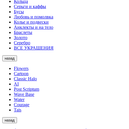
Кольца
Серьги и каффы
Бусы
Любовь и помолвка
Колье и подвески
Анклекты и на тело
Браслеты
Золото
Серебро
ВСЕ УКРАШЕНИЯ
назад
Flowers
Cartoon
Classic Halo
AI
Post Scriptum
Wave Base
Water
Courage
Tais
назад