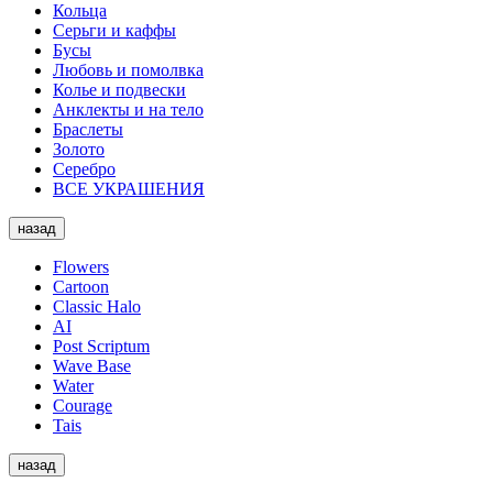
Кольца
Серьги и каффы
Бусы
Любовь и помолвка
Колье и подвески
Анклекты и на тело
Браслеты
Золото
Серебро
ВСЕ УКРАШЕНИЯ
назад
Flowers
Cartoon
Classic Halo
AI
Post Scriptum
Wave Base
Water
Courage
Tais
назад