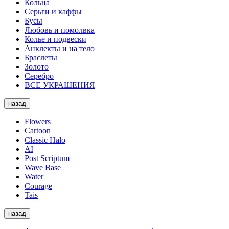
Кольца
Серьги и каффы
Бусы
Любовь и помолвка
Колье и подвески
Анклекты и на тело
Браслеты
Золото
Серебро
ВСЕ УКРАШЕНИЯ
назад
Flowers
Cartoon
Classic Halo
AI
Post Scriptum
Wave Base
Water
Courage
Tais
назад