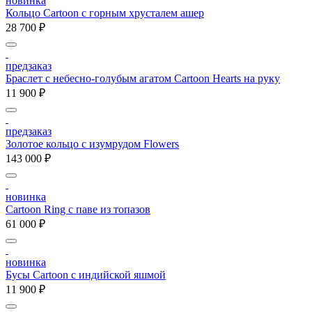
новинка
Кольцо Cartoon c горным хрусталем ашер
28 700 ₽
предзаказ
Браслет с небесно-голубым агатом Cartoon Hearts на руку
11 900 ₽
предзаказ
Золотое кольцо с изумрудом Flowers
143 000 ₽
новинка
Cartoon Ring с паве из топазов
61 000 ₽
новинка
Бусы Cartoon с индийской яшмой
11 900 ₽