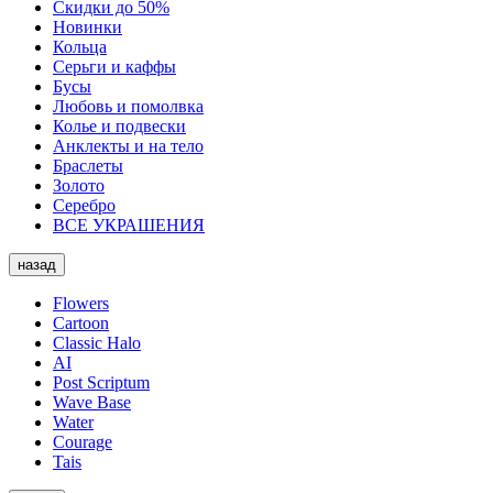
Скидки до 50%
Новинки
Кольца
Серьги и каффы
Бусы
Любовь и помолвка
Колье и подвески
Анклекты и на тело
Браслеты
Золото
Серебро
ВСЕ УКРАШЕНИЯ
назад
Flowers
Cartoon
Classic Halo
AI
Post Scriptum
Wave Base
Water
Courage
Tais