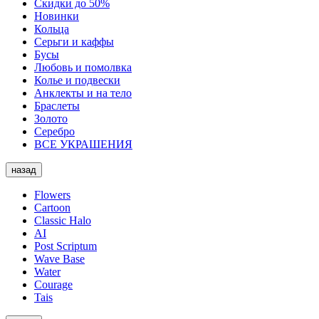
Скидки до 50%
Новинки
Кольца
Серьги и каффы
Бусы
Любовь и помолвка
Колье и подвески
Анклекты и на тело
Браслеты
Золото
Серебро
ВСЕ УКРАШЕНИЯ
назад
Flowers
Cartoon
Classic Halo
AI
Post Scriptum
Wave Base
Water
Courage
Tais