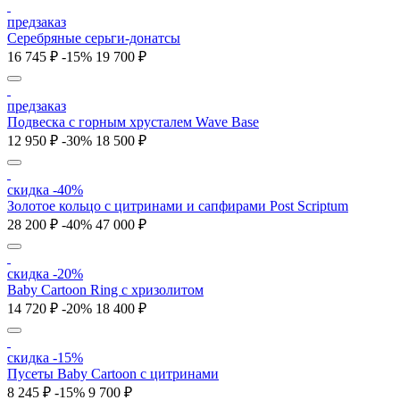
предзаказ
Серебряные серьги-донатсы
16 745 ₽
-15%
19 700 ₽
предзаказ
Подвеска с горным хрусталем Wave Base
12 950 ₽
-30%
18 500 ₽
скидка -40%
Золотое кольцо с цитринами и сапфирами Post Scriptum
28 200 ₽
-40%
47 000 ₽
скидка -20%
Baby Cartoon Ring с хризолитом
14 720 ₽
-20%
18 400 ₽
скидка -15%
Пусеты Baby Cartoon с цитринами
8 245 ₽
-15%
9 700 ₽