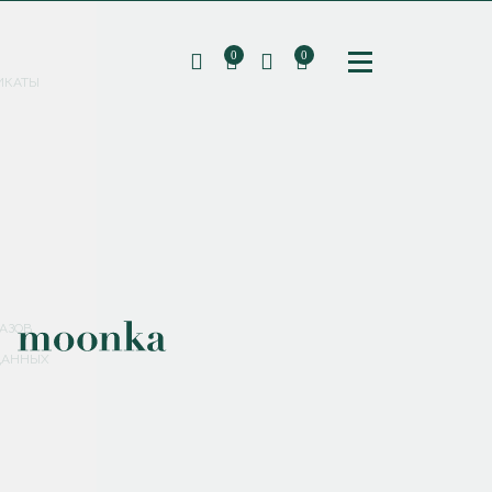
0
0
ИКАТЫ
ПОДПИШИТЕСЬ НА РАССЫЛКУ И ПОЛУЧИТЕ
СКИДКУ 10%
НА ПЕРВЫЙ ЗАКАЗ
СМЕНИТЬ ПАРОЛЬ
СОХРАНИТЬ
Соглашаюсь с
политикой обработки персональных данных
АЗОВ
ДАННЫХ