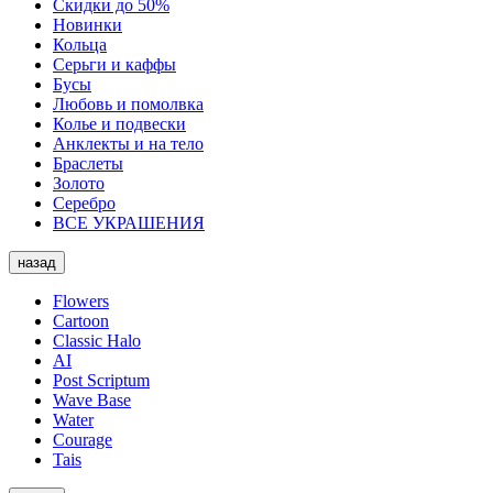
Скидки до 50%
Новинки
Кольца
Серьги и каффы
Бусы
Любовь и помолвка
Колье и подвески
Анклекты и на тело
Браслеты
Золото
Серебро
ВСЕ УКРАШЕНИЯ
назад
Flowers
Cartoon
Classic Halo
AI
Post Scriptum
Wave Base
Water
Courage
Tais