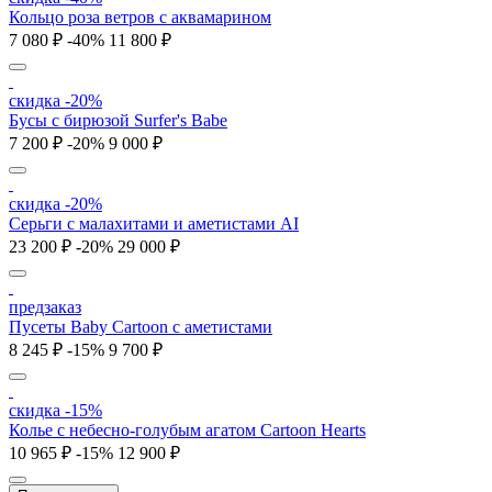
Кольцо роза ветров с аквамарином
7 080 ₽
-40%
11 800 ₽
скидка -20%
Бусы с бирюзой Surfer's Babe
7 200 ₽
-20%
9 000 ₽
скидка -20%
Серьги c малахитами и аметистами AI
23 200 ₽
-20%
29 000 ₽
предзаказ
Пусеты Baby Cartoon с аметистами
8 245 ₽
-15%
9 700 ₽
скидка -15%
Колье c небесно-голубым агатом Cartoon Hearts
10 965 ₽
-15%
12 900 ₽