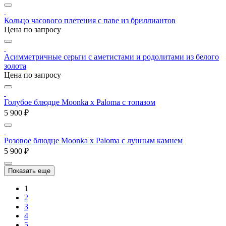
Кольцо часового плетения с паве из бриллиантов
Цена по запросу
Асимметричные серьги с аметистами и родолитами из белого
золота
Цена по запросу
Голубое блюдце Moonka x Paloma с топазом
5 900 ₽
Розовое блюдце Moonka x Paloma с лунным камнем
5 900 ₽
Показать еще
1
2
3
4
5