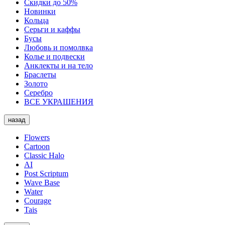
Скидки до 50%
Новинки
Кольца
Серьги и каффы
Бусы
Любовь и помолвка
Колье и подвески
Анклекты и на тело
Браслеты
Золото
Серебро
ВСЕ УКРАШЕНИЯ
назад
Flowers
Cartoon
Classic Halo
AI
Post Scriptum
Wave Base
Water
Courage
Tais