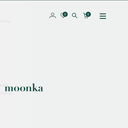
0
0
ИКАТЫ
ПОДПИШИТЕСЬ НА РАССЫЛКУ И ПОЛУЧИТЕ
СКИДКУ 10%
НА ПЕРВЫЙ ЗАКАЗ
СМЕНИТЬ ПАРОЛЬ
СОХРАНИТЬ
Соглашаюсь с
политикой обработки персональных данных
АЗОВ
ДАННЫХ