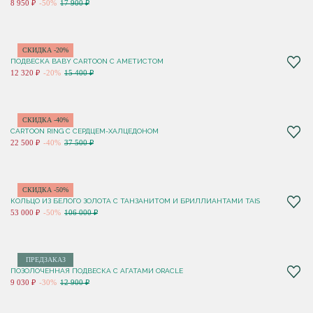
8 950 ₽
-50%
17 900 ₽
СКИДКА -20%
ПОДВЕСКА BABY CARTOON С АМЕТИСТОМ
12 320 ₽
-20%
15 400 ₽
СКИДКА -40%
CARTOON RING С СЕРДЦЕМ-ХАЛЦЕДОНОМ
22 500 ₽
-40%
37 500 ₽
СКИДКА -50%
КОЛЬЦО ИЗ БЕЛОГО ЗОЛОТА С ТАНЗАНИТОМ И БРИЛЛИАНТАМИ TAIS
53 000 ₽
-50%
106 000 ₽
ПРЕДЗАКАЗ
ПОЗОЛОЧЕННАЯ ПОДВЕСКА С АГАТАМИ ORACLE
9 030 ₽
-30%
12 900 ₽