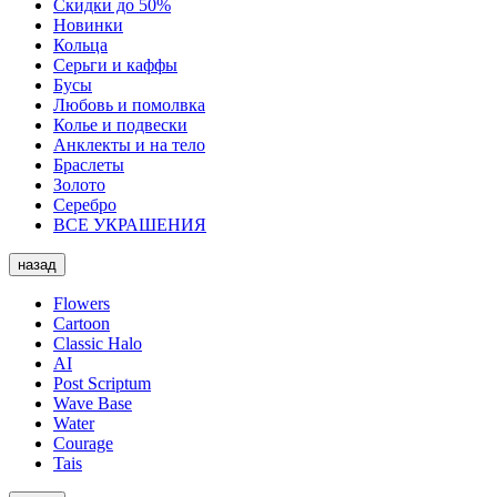
Скидки до 50%
Новинки
Кольца
Серьги и каффы
Бусы
Любовь и помолвка
Колье и подвески
Анклекты и на тело
Браслеты
Золото
Серебро
ВСЕ УКРАШЕНИЯ
назад
Flowers
Cartoon
Classic Halo
AI
Post Scriptum
Wave Base
Water
Courage
Tais