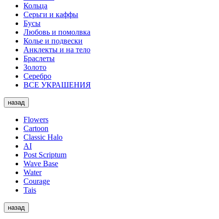
Кольца
Серьги и каффы
Бусы
Любовь и помолвка
Колье и подвески
Анклекты и на тело
Браслеты
Золото
Серебро
ВСЕ УКРАШЕНИЯ
назад
Flowers
Cartoon
Classic Halo
AI
Post Scriptum
Wave Base
Water
Courage
Tais
назад