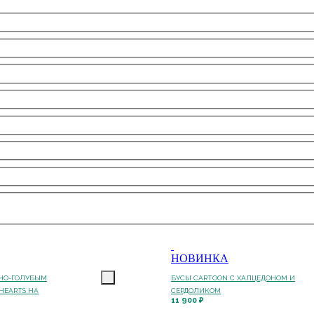
НОВИНКА
СНО-ГОЛУБЫМ
БУСЫ CARTOON С ХАЛЦЕДОНОМ И
HEARTS НА
СЕРДОЛИКОМ
11 900 ₽