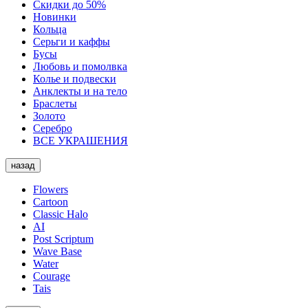
Скидки до 50%
Новинки
Кольца
Серьги и каффы
Бусы
Любовь и помолвка
Колье и подвески
Анклекты и на тело
Браслеты
Золото
Серебро
ВСЕ УКРАШЕНИЯ
назад
Flowers
Cartoon
Classic Halo
AI
Post Scriptum
Wave Base
Water
Courage
Tais