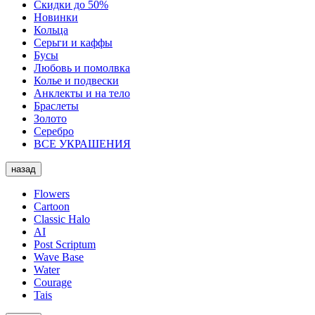
Скидки до 50%
Новинки
Кольца
Серьги и каффы
Бусы
Любовь и помолвка
Колье и подвески
Анклекты и на тело
Браслеты
Золото
Серебро
ВСЕ УКРАШЕНИЯ
назад
Flowers
Cartoon
Classic Halo
AI
Post Scriptum
Wave Base
Water
Courage
Tais