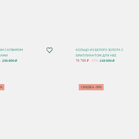
ЫМ САПФИРОМ
КОЛЬЦО ИЗ БЕЛОГО ЗОЛОТА С
ТАМИ
БРИЛЛИАНТОМ ДЛЯ НЕЕ
%
236 800 ₽
76 700 ₽
-35%
118 000 ₽
5%
СКИДКА -30%