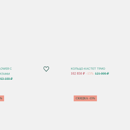
LOWER С
КОЛЬЦО-КАСТЕТ ТРИО
102 850 ₽
-15%
121 000 ₽
АТАМИ
63 100 ₽
5%
СКИДКА -15%