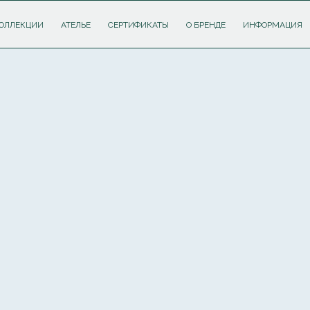
ОЛЛЕКЦИИ
АТЕЛЬЕ
СЕРТИФИКАТЫ
О БРЕНДЕ
ИНФОРМАЦИЯ
ПОДПИШИТЕСЬ НА РАССЫЛКУ И ПОЛУЧИТЕ
СКИДКУ 10%
НА ПЕРВЫЙ ЗАКАЗ
Соглашаюсь с
политикой обработки персональных данных