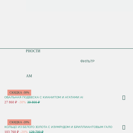
СОРТИРОВКА
ПО ПОПУЛЯРНОСТИ
ДОРОЖЕ
ФИЛЬТР
ДЕШЕВЛЕ
ПО НОВИНКАМ
СКИДКА -30%
ОВАЛЬНАЯ ПОДВЕСКА С КИАНИТОМ И АГАТАМИ AI
27 860 ₽
-30%
39 800 ₽
СКИДКА -20%
КОЛЬЦО ИЗ БЕЛОГО ЗОЛОТА С ИЗУМРУДОМ И БРИЛЛИАНТОВЫМ ГАЛО
103 760 ₽
-20%
129 700 ₽