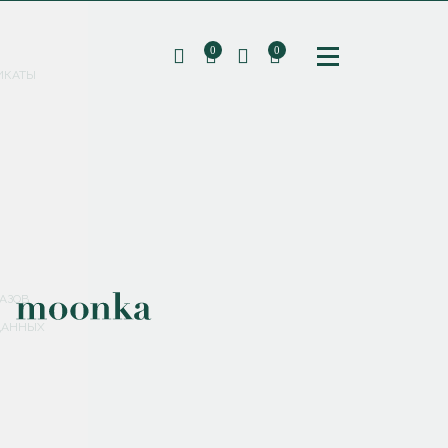
0
0
ИКАТЫ
ПОДПИШИТЕСЬ НА РАССЫЛКУ И ПОЛУЧИТЕ
СКИДКУ 10%
НА ПЕРВЫЙ ЗАКАЗ
СМЕНИТЬ ПАРОЛЬ
СОХРАНИТЬ
Соглашаюсь с
политикой обработки персональных данных
АЗОВ
ДАННЫХ