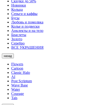
Скидки до 50%
Новинки
Кольца
Серьги и каффы
Бусы
Любовь и помолвка
Колье и подвески
Анклекты и на тело
Браслеты
Золото
Серебро
ВСЕ УКРАШЕНИЯ
назад
Flowers
Cartoon
Classic Halo
AI
Post Scriptum
Wave Base
Water
Courage
Tais