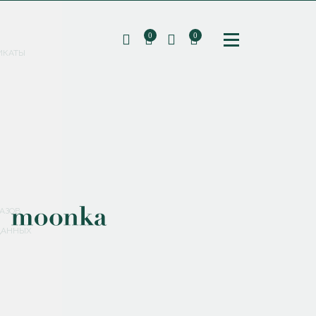
0
0
ИКАТЫ
ПОДПИШИТЕСЬ НА РАССЫЛКУ И ПОЛУЧИТЕ
СКИДКУ 10%
НА ПЕРВЫЙ ЗАКАЗ
СМЕНИТЬ ПАРОЛЬ
СОХРАНИТЬ
Соглашаюсь с
политикой обработки персональных данных
АЗОВ
ДАННЫХ