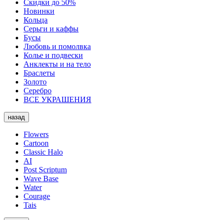
Скидки до 50%
Новинки
Кольца
Серьги и каффы
Бусы
Любовь и помолвка
Колье и подвески
Анклекты и на тело
Браслеты
Золото
Серебро
ВСЕ УКРАШЕНИЯ
назад
Flowers
Cartoon
Classic Halo
AI
Post Scriptum
Wave Base
Water
Courage
Tais