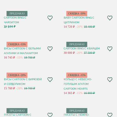
ПРЕДЗАКАЗ
СКИДКА -20%
CARTOON RING С
BABY CARTOON RING С
ЧАРОИТОМ
ЦИТРИНОМ
37 500 ₽
14 720 ₽
-20%
18 400 ₽
СКИДКА -15%
ПРЕДЗАКАЗ
БУСЫ CARTOON С БЕЛЫМИ
CARTOON RING С КВАРЦЕМ
30 000 ₽
-20%
37 500 ₽
АГАТАМИ И МАЛАХИТОМ
16 745 ₽
-15%
19 700 ₽
СКИДКА -20%
СКИДКА -15%
БУСЫ CARTOON С БИРЮЗОЙ
КОЛЬЦО C НЕБЕСНО-
И СЕРДОЛИКОМ
ГОЛУБЫМ АГАТОМ
15 760 ₽
-20%
19 700 ₽
CARTOON HEARTS
14 365 ₽
-15%
16 900 ₽
ПРЕДЗАКАЗ
ПРЕДЗАКАЗ
ПУСЕТЫ CARTOON C
ПУСЕТЫ C НЕЖНО-