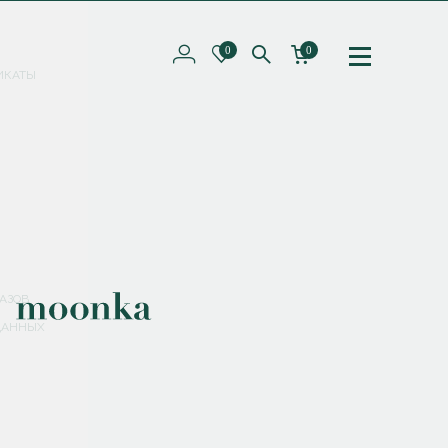
0
0
ИКАТЫ
ПОДПИШИТЕСЬ НА РАССЫЛКУ И ПОЛУЧИТЕ
СКИДКУ 10%
НА ПЕРВЫЙ ЗАКАЗ
СМЕНИТЬ ПАРОЛЬ
СОХРАНИТЬ
Соглашаюсь с
политикой обработки персональных данных
АЗОВ
ДАННЫХ