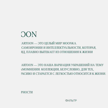
CARTOON
КОЛЛЕКЦИЯ CARTOON — ЭТО ЦЕЛЫЙ МИР MOONKA.
МИР САТИРЫ, САМОИРОНИИ И ИНТЕЛЛЕКТУАЛЬНОСТИ, КОТОРАЯ,
НА НАШ ВЗГЛЯД, ПЛАВНО ВЫТЕКАЕТ ИЗ ОТНОШЕНИЯ К ЖИЗНИ
С ЮМОРОМ.
ГЛОБАЛЬНО CARTOON — ЭТО НАША ВАРИАЦИЯ УКРАШЕНИЙ НА ТЕМУ
РАЗДУТОГО САМОМНЕНИЯ. КОЛЛЕКЦИЯ, БЕЗУСЛОВНО, ДЛЯ ТЕХ,
КТО ЛЮБИТ КРАСИВО И СТАРАЕТСЯ С ЛЕГКОСТЬЮ ОТНОСИТСЯ К ЖИЗНИ.
СОРТИРОВКА
ПО ПОПУЛЯРНОСТИ
ДОРОЖЕ
ФИЛЬТР
ДЕШЕВЛЕ