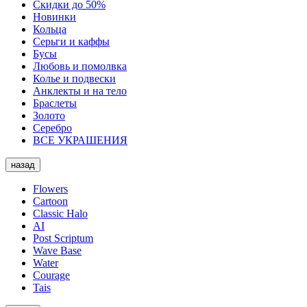
Скидки до 50%
Новинки
Кольца
Серьги и каффы
Бусы
Любовь и помолвка
Колье и подвески
Анклекты и на тело
Браслеты
Золото
Серебро
ВСЕ УКРАШЕНИЯ
назад
Flowers
Cartoon
Classic Halo
AI
Post Scriptum
Wave Base
Water
Courage
Tais