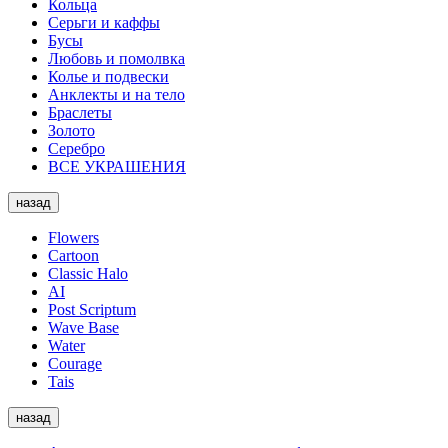
Кольца
Серьги и каффы
Бусы
Любовь и помолвка
Колье и подвески
Анклекты и на тело
Браслеты
Золото
Серебро
ВСЕ УКРАШЕНИЯ
назад
Flowers
Cartoon
Classic Halo
AI
Post Scriptum
Wave Base
Water
Courage
Tais
назад