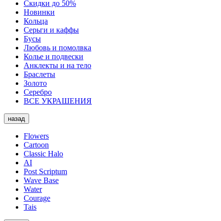
Скидки до 50%
Новинки
Кольца
Серьги и каффы
Бусы
Любовь и помолвка
Колье и подвески
Анклекты и на тело
Браслеты
Золото
Серебро
ВСЕ УКРАШЕНИЯ
назад
Flowers
Cartoon
Classic Halo
AI
Post Scriptum
Wave Base
Water
Courage
Tais