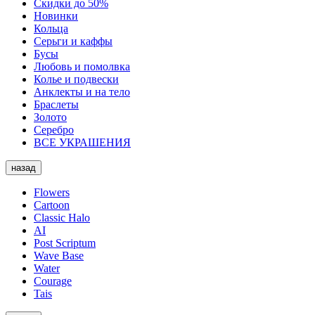
Скидки до 50%
Новинки
Кольца
Серьги и каффы
Бусы
Любовь и помолвка
Колье и подвески
Анклекты и на тело
Браслеты
Золото
Серебро
ВСЕ УКРАШЕНИЯ
назад
Flowers
Cartoon
Classic Halo
AI
Post Scriptum
Wave Base
Water
Courage
Tais