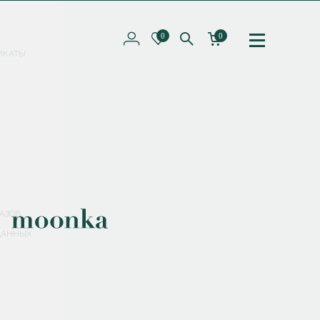
0
0
ИКАТЫ
ПОДПИШИТЕСЬ НА РАССЫЛКУ И ПОЛУЧИТЕ
СКИДКУ 10%
НА ПЕРВЫЙ ЗАКАЗ
СМЕНИТЬ ПАРОЛЬ
СОХРАНИТЬ
Соглашаюсь с
политикой обработки персональных данных
АЗОВ
ДАННЫХ