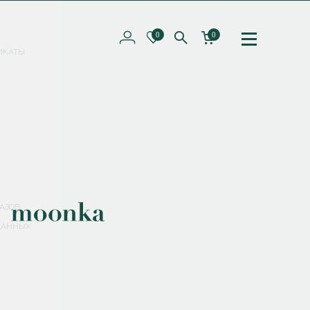
0
0
ИКАТЫ
ПОДПИШИТЕСЬ НА РАССЫЛКУ И ПОЛУЧИТЕ
СКИДКУ 10%
НА ПЕРВЫЙ ЗАКАЗ
СМЕНИТЬ ПАРОЛЬ
СОХРАНИТЬ
Соглашаюсь с
политикой обработки персональных данных
АЗОВ
ДАННЫХ