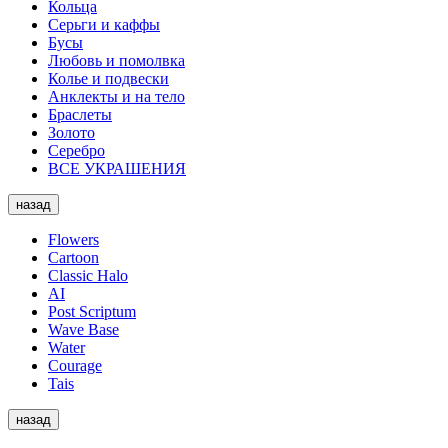
Кольца
Серьги и каффы
Бусы
Любовь и помолвка
Колье и подвески
Анклекты и на тело
Браслеты
Золото
Серебро
ВСЕ УКРАШЕНИЯ
назад
Flowers
Cartoon
Classic Halo
AI
Post Scriptum
Wave Base
Water
Courage
Tais
назад