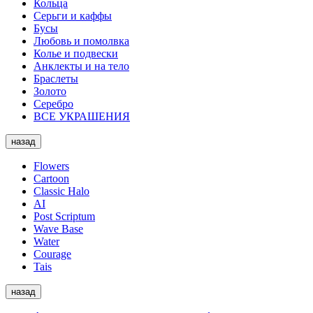
Кольца
Серьги и каффы
Бусы
Любовь и помолвка
Колье и подвески
Анклекты и на тело
Браслеты
Золото
Серебро
ВСЕ УКРАШЕНИЯ
назад
Flowers
Cartoon
Classic Halo
AI
Post Scriptum
Wave Base
Water
Courage
Tais
назад