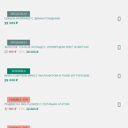
ПРЕДЗАКАЗ
СЕРЬГИ-МУРЕНКИ С ДЕМАНТОИДАМИ
39 000 ₽
ПРЕДЗАКАЗ
ЗОЛОТОЕ ТОНКОЕ КОЛЬЦО С ИЗУМРУДОМ POST SCRIPTUM
23 400 ₽
-40%
39 000 ₽
НОВИНКА
BABY CARTOON RING С МАЛАХИТОМ И ПАВЕ ИЗ ТОПАЗОВ
39 000 ₽
СКИДКА -15%
ПОДВЕСКА BIG FLOWER С ГОЛУБЫМ АГАТОМ
32 980 ₽
-15%
38 800 ₽