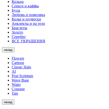
Кольца
Серьги и каффы
Бусы
Любовь и помолвка
Колье и подвески
Анклекты и на тело
Браслеты
Золото
Серебро
ВСЕ УКРАШЕНИЯ
назад
Flowers
Cartoon
Classic Halo
AI
Post Scriptum
Wave Base
Water
Courage
Tais
назад