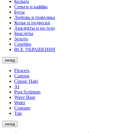
Кольца
Серьги и каффы
Бусы
Любовь и помолвка
Колье и подвески
Анклекты и на тело
Браслеты
Золото
Серебро
ВСЕ УКРАШЕНИЯ
назад
Flowers
Cartoon
Classic Halo
AI
Post Scriptum
Wave Base
Water
Courage
Tais
назад