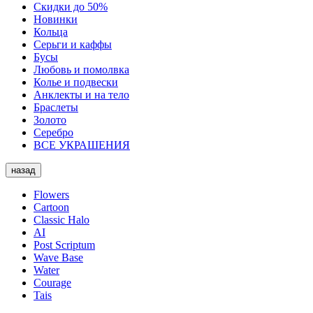
Скидки до 50%
Новинки
Кольца
Серьги и каффы
Бусы
Любовь и помолвка
Колье и подвески
Анклекты и на тело
Браслеты
Золото
Серебро
ВСЕ УКРАШЕНИЯ
назад
Flowers
Cartoon
Classic Halo
AI
Post Scriptum
Wave Base
Water
Courage
Tais