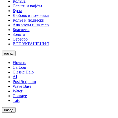
Кольца
Серьги и каффы
Бусы
Любовь и помолвка
Колье и подвески
Анклекты и на тело
Браслеты
Золото
Серебро
ВСЕ УКРАШЕНИЯ
назад
Flowers
Cartoon
Classic Halo
AI
Post Scriptum
Wave Base
Water
Courage
Tais
назад