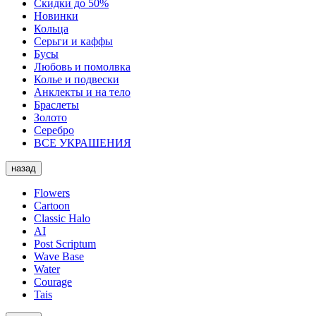
Скидки до 50%
Новинки
Кольца
Серьги и каффы
Бусы
Любовь и помолвка
Колье и подвески
Анклекты и на тело
Браслеты
Золото
Серебро
ВСЕ УКРАШЕНИЯ
назад
Flowers
Cartoon
Classic Halo
AI
Post Scriptum
Wave Base
Water
Courage
Tais