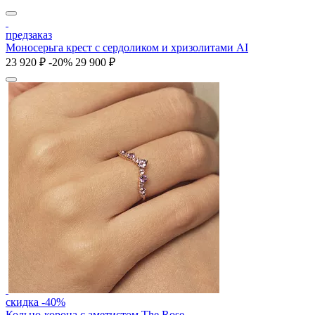
предзаказ
Моносерьга крест с сердоликом и хризолитами AI
23 920 ₽
-20%
29 900 ₽
скидка -40%
Кольцо-корона с аметистом The Rose