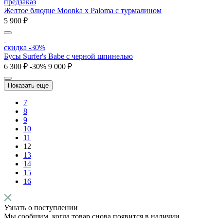
предзаказ
Желтое блюдце Moonka x Paloma с турмалином
5 900 ₽
скидка -30%
Бусы Surfer's Babe с черной шпинелью
6 300 ₽
-30%
9 000 ₽
Показать еще
7
8
9
10
11
12
13
14
15
16
Узнать о поступлении
Мы сообщим, когда товар снова появится в наличии