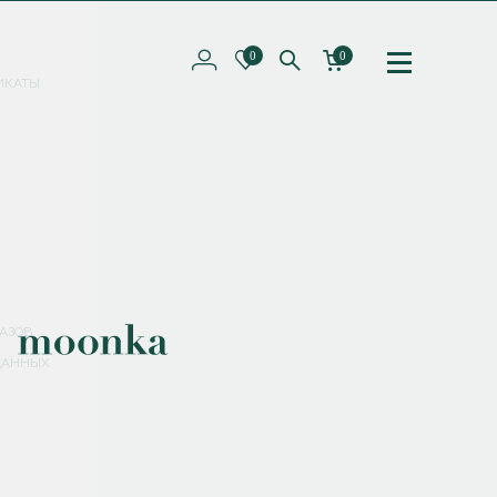
0
0
ИКАТЫ
ПОДПИШИТЕСЬ НА РАССЫЛКУ И ПОЛУЧИТЕ
СКИДКУ 10%
НА ПЕРВЫЙ ЗАКАЗ
СМЕНИТЬ ПАРОЛЬ
СОХРАНИТЬ
Соглашаюсь с
политикой обработки персональных данных
АЗОВ
ДАННЫХ