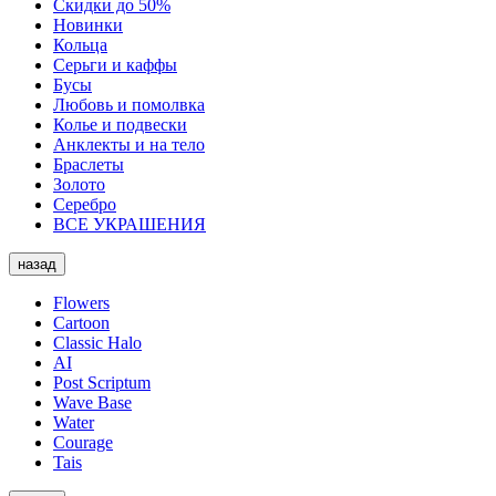
Скидки до 50%
Новинки
Кольца
Серьги и каффы
Бусы
Любовь и помолвка
Колье и подвески
Анклекты и на тело
Браслеты
Золото
Серебро
ВСЕ УКРАШЕНИЯ
назад
Flowers
Cartoon
Classic Halo
AI
Post Scriptum
Wave Base
Water
Courage
Tais