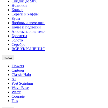
Скидки до 50%
Новинки
Кольца
Серьги и каффы
Бусы
Любовь и помолвка
Колье и подвески
Анклекты и на тело
Браслеты
Золото
Серебро
ВСЕ УКРАШЕНИЯ
назад
Flowers
Cartoon
Classic Halo
AI
Post Scriptum
Wave Base
Water
Courage
Tais