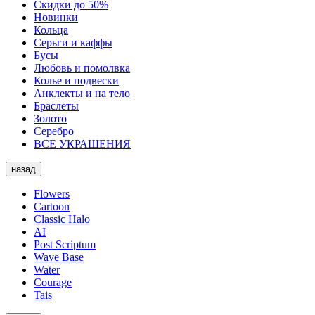
Скидки до 50%
Новинки
Кольца
Серьги и каффы
Бусы
Любовь и помолвка
Колье и подвески
Анклекты и на тело
Браслеты
Золото
Серебро
ВСЕ УКРАШЕНИЯ
назад
Flowers
Cartoon
Classic Halo
AI
Post Scriptum
Wave Base
Water
Courage
Tais