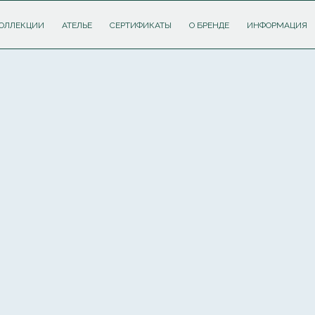
ОЛЛЕКЦИИ
АТЕЛЬЕ
СЕРТИФИКАТЫ
О БРЕНДЕ
ИНФОРМАЦИЯ
ПОДПИШИТЕСЬ НА РАССЫЛКУ И ПОЛУЧИТЕ
СКИДКУ 10%
НА ПЕРВЫЙ ЗАКАЗ
Соглашаюсь с
политикой обработки персональных данных