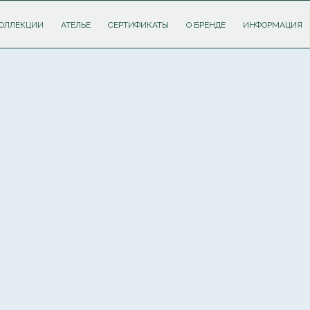
ОЛЛЕКЦИИ
АТЕЛЬЕ
СЕРТИФИКАТЫ
О БРЕНДЕ
ИНФОРМАЦИЯ
ПОДПИШИТЕСЬ НА РАССЫЛКУ И ПОЛУЧИТЕ
СКИДКУ 10%
НА ПЕРВЫЙ ЗАКАЗ
Соглашаюсь с
политикой обработки персональных данных