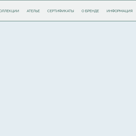
ОЛЛЕКЦИИ
АТЕЛЬЕ
СЕРТИФИКАТЫ
О БРЕНДЕ
ИНФОРМАЦИЯ
ПОДПИШИТЕСЬ НА РАССЫЛКУ И ПОЛУЧИТЕ
СКИДКУ 10%
НА ПЕРВЫЙ ЗАКАЗ
Соглашаюсь с
политикой обработки персональных данных