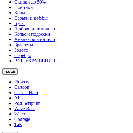
Скидки до 50%
Новинки
Кольца
Серьги и каффы
Бусы
Любовь и помолвка
Колье и подвески
Анклекты и на тело
Браслеты
Золото
Серебро
ВСЕ УКРАШЕНИЯ
назад
Flowers
Cartoon
Classic Halo
AI
Post Scriptum
Wave Base
Water
Courage
Tais