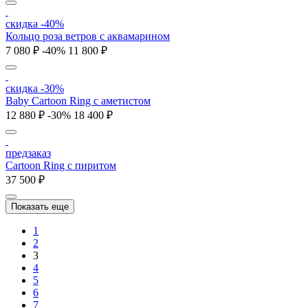
скидка -40%
Кольцо роза ветров с аквамарином
7 080 ₽
-40%
11 800 ₽
скидка -30%
Baby Cartoon Ring с аметистом
12 880 ₽
-30%
18 400 ₽
предзаказ
Cartoon Ring с пиритом
37 500 ₽
Показать еще
1
2
3
4
5
6
7