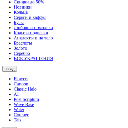
Скидки до 50%
Новинки
Кольца
Серьги и каффы
Бусы
Любовь и помолвка
Колье и подвески
Анклекты и на тело
Браслеты
Золото
Серебро
ВСЕ УКРАШЕНИЯ
назад
Flowers
Cartoon
Classic Halo
AI
Post Scriptum
Wave Base
Water
Courage
Tais