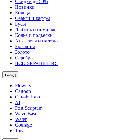
Скидки до 50%
Новинки
Кольца
Серьги и каффы
Бусы
Любовь и помолвка
Колье и подвески
Анклекты и на тело
Браслеты
Золото
Серебро
ВСЕ УКРАШЕНИЯ
назад
Flowers
Cartoon
Classic Halo
AI
Post Scriptum
Wave Base
Water
Courage
Tais