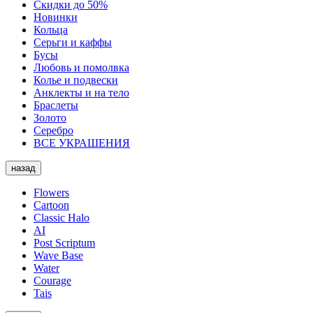
Скидки до 50%
Новинки
Кольца
Серьги и каффы
Бусы
Любовь и помолвка
Колье и подвески
Анклекты и на тело
Браслеты
Золото
Серебро
ВСЕ УКРАШЕНИЯ
назад
Flowers
Cartoon
Classic Halo
AI
Post Scriptum
Wave Base
Water
Courage
Tais