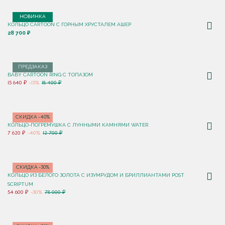
НОВИНКА
КОЛЬЦО CARTOON C ГОРНЫМ ХРУСТАЛЕМ АШЕР
28 700 ₽
ПРЕДЗАКАЗ
BABY CARTOON RING С ТОПАЗОМ
15 640 ₽
-15%
18 400 ₽
СКИДКА -40%
КОЛЬЦО-ПОГРЕМУШКА С ЛУННЫМИ КАМНЯМИ WATER
7 620 ₽
-40%
12 700 ₽
СКИДКА -30%
КОЛЬЦО ИЗ БЕЛОГО ЗОЛОТА С ИЗУМРУДОМ И БРИЛЛИАНТАМИ POST
SCRIPTUM
54 600 ₽
-30%
78 000 ₽