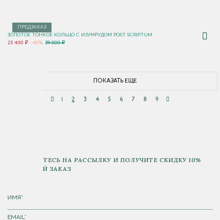
ПРЕДЗАКАЗ
ЗОЛОТОЕ ТОНКОЕ КОЛЬЦО С ИЗУМРУДОМ POST SCRIPTUM
23 400 ₽
-40%
39 000 ₽
ПОКАЗАТЬ ЕЩЕ
1
2
3
4
5
6
7
8
9
ПОДПИШИТЕСЬ НА РАССЫЛКУ И ПОЛУЧИТЕ СКИДКУ 10%
НА ПЕРВЫЙ ЗАКАЗ