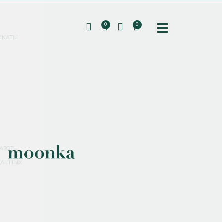
0
0
ИКАТЫ
ПОДПИШИТЕСЬ НА РАССЫЛКУ И ПОЛУЧИТЕ
СКИДКУ 10%
НА ПЕРВЫЙ ЗАКАЗ
СМЕНИТЬ ПАРОЛЬ
СОХРАНИТЬ
Соглашаюсь с
политикой обработки персональных данных
АЗОВ
ДАННЫХ