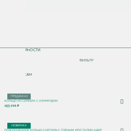
СОРТИРОВКА
ПО ПОПУЛЯРНОСТИ
ДОРОЖЕ
ФИЛЬТР
ДЕШЕВЛЕ
ПО НОВИНКАМ
ПРЕДЗАКАЗ
КОЛЬЦО ИЗ СЕРЕБРА С ИЗУМРУДОМ
153 700 ₽
НОВИНКА
ПОЗОЛОЧЕННОЕ КОЛЬЦО CARTOON C ГОРНЫМ ХРУСТАЛЕМ АШЕР