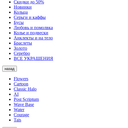
Скидки до 50%
Новинки
Кольца
Серьги и каффы
Бусы
Любовь и помолвка
Колье и подвески
Анклекты и на тело
Браслеты
Золото
Серебро
ВСЕ УКРАШЕНИЯ
назад
Flowers
Cartoon
Classic Halo
AI
Post Scriptum
Wave Base
Water
Courage
Tais