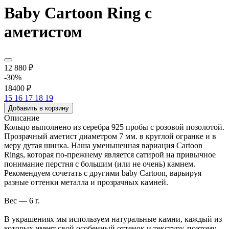
Baby Cartoon Ring с
аметистом
12 880 ₽
-30%
18400 ₽
15
16
17
18
19
Добавить в корзину
Описание
Кольцо выполнено из серебра 925 пробы с розовой позолотой.
Прозрачный аметист диаметром 7 мм. в круглой огранке и в
меру дутая шинка. Наша уменьшенная вариация Cartoon
Rings, которая по-прежнему является сатирой на привычное
понимание перстня с большим (или не очень) камнем.
Рекомендуем сочетать с другими baby Cartoon, варьируя
разные оттенки металла и прозрачных камней.
Вес — 6 г.
В украшениях мы используем натуральные камни, каждый из
которых имеет свой особенный оттенок и текстуру, поэтому