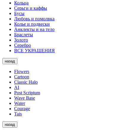
Кольца
Серьги и каффы
Бусы
Любовь и помолвка
Колье и подвески
Анклекты и на тело
Браслеты
Золото
Серебро
ВСЕ УКРАШЕНИЯ
назад
Flowers
Cartoon
Classic Halo
AI
Post Scriptum
Wave Base
Water
Courage
Tais
назад