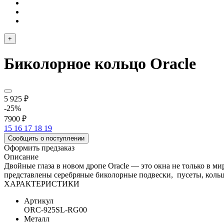
+
Биколорное кольцо Oracle
5 925 ₽
-25%
7900 ₽
15
16
17
18
19
Сообщить о поступлении
Оформить предзаказ
Описание
Двойные глаза в новом дропе Oracle — это окна не только в ми
представлены серебряные биколорные подвески, пусеты, кольц
ХАРАКТЕРИСТИКИ
Артикул
ORC-925SL-RG00
Металл